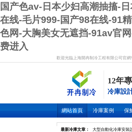
国产色av-日本少妇高潮抽搐-
在线-毛片999-国产98在线-
色网-大胸美女无遮挡-91av官
费进入
歡迎光臨上海開冉制冷工程有限公司官網
12年
冷庫設
網站首頁
冷庫案例
保
最新冷庫文章：
大型自動化冷庫安裝