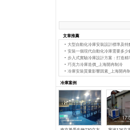
文章推薦
大型自動化冷庫安裝設計標準及特
安裝一個現代自動化冷庫需要多少
巧克力冷庫造價_上海開冉制冷
冷庫安裝質量影響因素_上海開冉
冷庫案例
南京基蛋生物730立方
寧波126立