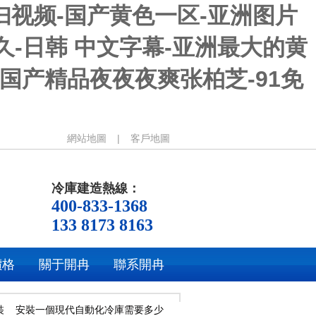
妇视频-国产黄色一区-亚洲图片
久久-日韩 中文字幕-亚洲最大的黄
-国产精品夜夜夜爽张柏芝-91免
網站地圖
|
客戶地圖
冷庫建造熱線：
400-833-1368
133 8173 8163
價格
關于開冉
聯系開冉
裝
安裝一個現代自動化冷庫需要多少