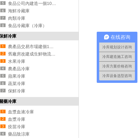
食品公司內建造一個1000平包子、水餃速凍冷庫費用是多少？
海鮮冷藏庫
肉類冷庫
食品冷藏庫（冷庫）
保鮮冷庫
在线咨询
農產品交易市場建個1萬立方農產品冷庫要多少錢？
冷库规划设计咨询
舊廠房改建成生鮮物流冷庫應該如何來規劃設計？
冷库建造施工咨询
水果冷庫
冷库方案价格咨询
農產品冷庫
冷库设备选型咨询
蘋果冷庫
蔬菜冷庫
保鮮冷庫
醫藥冷庫
血漿血液冷庫
血漿冷庫
疫苗冷庫
藥品陰涼庫