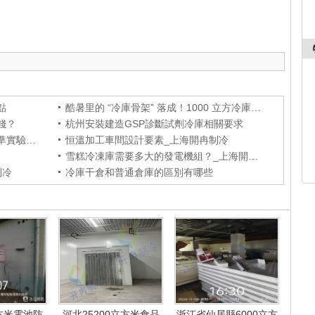
點
酷暑里的 “冷庫骨架” 落成！1000 立方冷庫項目庫板吊裝
錢？
杭州安裝建造GSP診斷試劑冷庫相關要求
步入式實驗冷庫設計方案：打造精準實驗環境
恒溫加工車間設計要素_上海開冉制冷
雪糕冷凍庫需要多大的發電機組？_上海開冉制冷
制冷
冷庫干倉和普通倉庫的區別有哪些
方米電池防
河北25200立方米食品
浙江省仙居縣6000立方